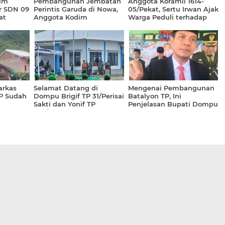
dim
Pembangunan Jembatan
Anggota Koramil 1614-
r SDN 09
Perintis Garuda di Nowa,
05/Pekat, Sertu Irwan Ajak
at
Anggota Kodim
Warga Peduli terhadap
anan
1614/Dompu bersama
Kebersihan Lingkungan
Warga Kompak Bergotong
Royong
rkas
Selamat Datang di
Mengenai Pembangunan
TP Sudah
Dompu Brigif TP 31/Perisai
Batalyon TP, Ini
Sakti dan Yonif TP
Penjelasan Bupati Dompu
875/Sangga Yudha
Perkasa