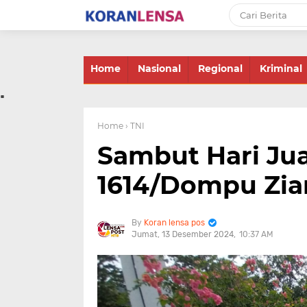
-->
Home
Nasional
Regional
Kriminal
.
Home
› TNI
Sambut Hari Ju
1614/Dompu Zia
Koran lensa pos
Jumat, 13 Desember 2024
10:37 AM