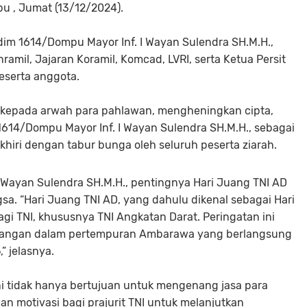
 , Jumat (13/12/2024).
dim 1614/Dompu Mayor Inf. I Wayan Sulendra SH.M.H.,
anramil, Jajaran Koramil, Komcad, LVRI, serta Ketua Persit
eserta anggota.
 kepada arwah para pahlawan, mengheningkan cipta,
614/Dompu Mayor Inf. I Wayan Sulendra SH.M.H., sebagai
khiri dengan tabur bunga oleh seluruh peserta ziarah.
I Wayan Sulendra SH.M.H., pentingnya Hari Juang TNI AD
gsa. “Hari Juang TNI AD, yang dahulu dikenal sebagai Hari
agi TNI, khususnya TNI Angkatan Darat. Peringatan ini
juangan dalam pertempuran Ambarawa yang berlangsung
” jelasnya.
i tidak hanya bertujuan untuk mengenang jasa para
dan motivasi bagi prajurit TNI untuk melanjutkan