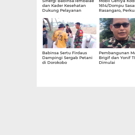
Sinergi BabinsaTembalae
Mobil Gerilya Ko
dan Kader Kesehatan
1614/Dompu Sasa
Dukung Pelayanan
Rasangaro, Perku
Posyandu di Desa
Literasi dan Lay
Tembalae
Kesehatan
Babinsa Sertu Firdaus
Pembangunan Ma
Dampingi Sergab Petani
Brigif dan Yonif 
di Dorokobo
Dimulai