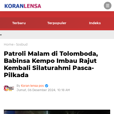
-->
Terbaru
Terpopuler
Indeks
.
Home
› Sosbud
Patroli Malam di Tolomboda,
Babinsa Kempo Imbau Rajut
Kembali Silaturahmi Pasca-
Pilkada
Koran lensa pos
Jumat, 06 Desember 2024
10:18 AM