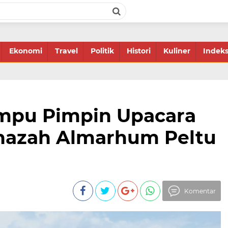
Ekonomi
Travel
Politik
Histori
Kuliner
Indek
mpu Pimpin Upacara
azah Almarhum Peltu
Komentar