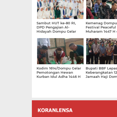
Sambut HUT ke-80 RI,
Kemenag Dompu 
DPD Pengajian Al-
Festival Peaceful
Hidayah Dompu Gelar
Muharam 1447 H
Dzikir Bersama
Tema "Momen Hij
Berbagi dalam S
Kedamaian"
Kodim 1614/Dompu Gelar
Bupati BBF Lepa
Pemotongan Hewan
Keberangkatan 1
Kurban Idul Adha 1446 H
Jamaah Haji Do
Tergabung di Klot