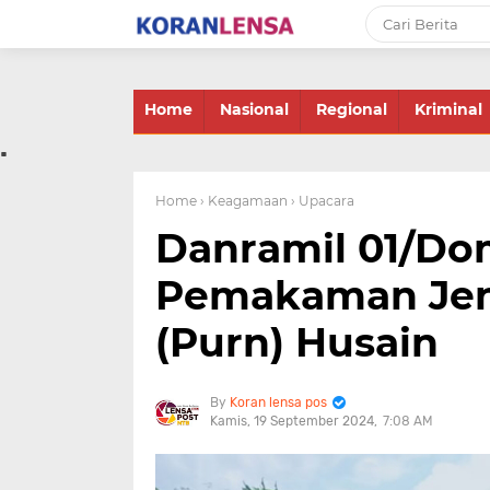
-->
Home
Nasional
Regional
Kriminal
.
Home
› Keagamaan
› Upacara
Danramil 01/Do
Pemakaman Jen
(Purn) Husain
Koran lensa pos
Kamis, 19 September 2024
7:08 AM