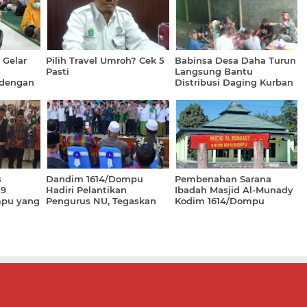
Gelar
Pilih Travel Umroh? Cek 5
Babinsa Desa Daha Turun
Pasti
Langsung Bantu
 dengan
Distribusi Daging Kurban
rah dan
emangat
s
Dandim 1614/Dompu
Pembenahan Sarana
29
Hadiri Pelantikan
Ibadah Masjid Al-Munady
mpu yang
Pengurus NU, Tegaskan
Kodim 1614/Dompu
er 12
Sinergi TNI-Ulama