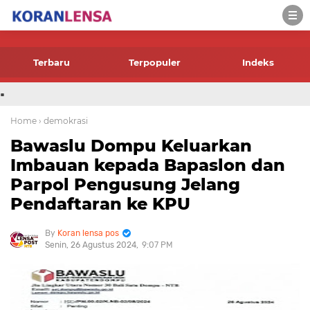
-->
Terbaru
Terpopuler
Indeks
.
Home
› demokrasi
Bawaslu Dompu Keluarkan
Imbauan kepada Bapaslon dan
Parpol Pengusung Jelang
Pendaftaran ke KPU
Koran lensa pos
Senin, 26 Agustus 2024
9:07 PM