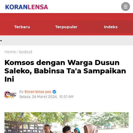
-->
Terbaru
Terpopuler
Indeks
.
Home
› Sosbud
Komsos dengan Warga Dusun
Saleko, Babinsa Ta'a Sampaikan
Ini
Koran lensa pos
Selasa, 26 Maret 2024
10:51 AM