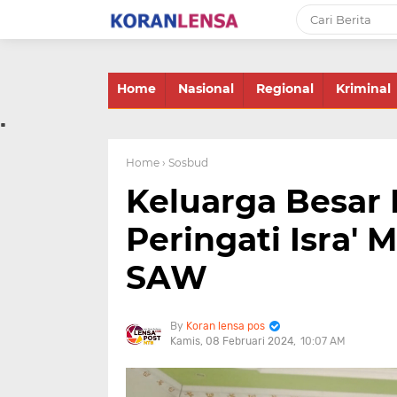
-->
Home
Nasional
Regional
Kriminal
.
Home
› Sosbud
Keluarga Besar
Peringati Isra'
SAW
Koran lensa pos
Kamis, 08 Februari 2024
10:07 AM