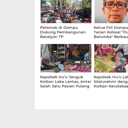
Peternak di Dompu
Ketua FUI Dompu
Dukung Pembangunan
Tarian Kolosal "O
Batalyon TP
Balumba" Berbau 
Kapolsek Hu’u Jenguk
Kapolsek Hu’u L
Korban Laka Lantas, Antar
Silaturahmi deng
Salah Satu Pasien Pulang
Korban Kecelakaa
ke Rumah
Jalan Lakey Dom