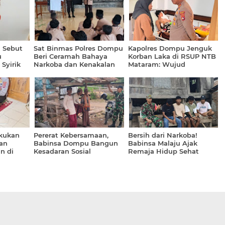
 Sebut
Sat Binmas Polres Dompu
Kapolres Dompu Jenguk
u
Beri Ceramah Bahaya
Korban Laka di RSUP NTB
Syirik
Narkoba dan Kenakalan
Mataram: Wujud
Remaja di SMP IT Imam
Kepedulian dan Tanggung
Bukhari
Jawab Kemanusiaan
akukan
Pererat Kebersamaan,
Bersih dari Narkoba!
an
Babinsa Dompu Bangun
Babinsa Malaju Ajak
n di
Kesadaran Sosial
Remaja Hidup Sehat
pu
Masyarakat