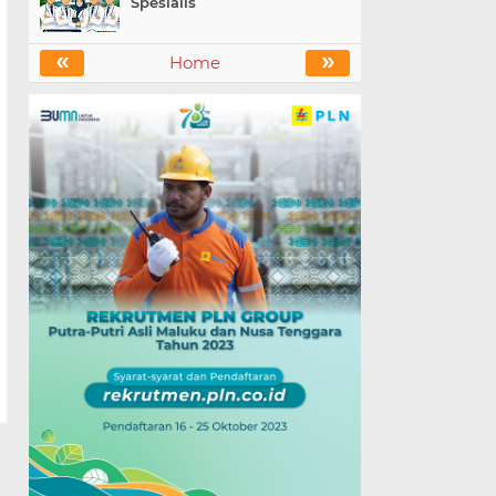
Spesialis
«
»
Home