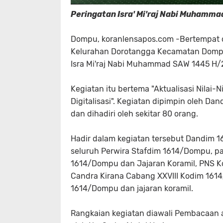
Peringatan Isra' Mi'raj Nabi Muhamm
Dompu, koranlensapos.com -Bertempat d
Kelurahan Dorotangga Kecamatan Dompu
Isra Mi'raj Nabi Muhammad SAW 1445 H
Kegiatan itu bertema "Aktualisasi Nilai-N
Digitalisasi". Kegiatan dipimpin oleh Dan
dan dihadiri oleh sekitar 80 orang.
Hadir dalam kegiatan tersebut Dandim 161
seluruh Perwira Stafdim 1614/Dompu, p
1614/Dompu dan Jajaran Koramil, PNS Ko
Candra Kirana Cabang XXVIII Kodim 1614/
1614/Dompu dan jajaran koramil.
Rangkaian kegiatan diawali Pembacaan ay