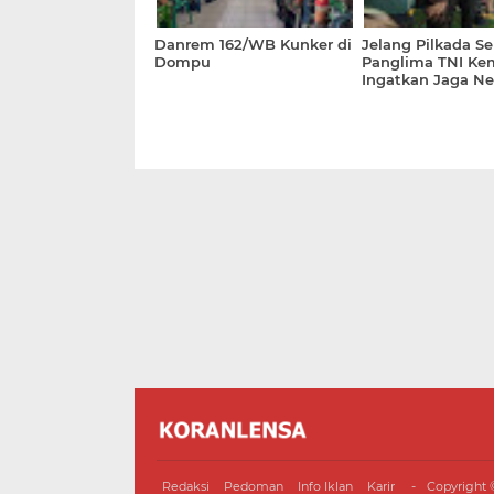
Danrem 162/WB Kunker di
Jelang Pilkada Se
Dompu
Panglima TNI Ke
Ingatkan Jaga Net
Redaksi
Pedoman
Info Iklan
Karir
Copyright