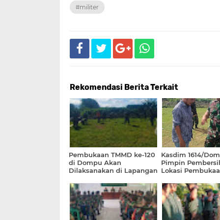
#militer
Rekomendasi Berita Terkait
Pembukaan TMMD ke-120
Kasdim 1614/Do
di Dompu Akan
Pimpin Pembersi
Dilaksanakan di Lapangan
Lokasi Pembuka
Bola Desa Serakapi
ke 120