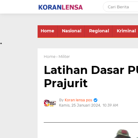
-->
Home
Nasional
Regional
Kriminal
.
Home
› Militer
Latihan Dasar 
Prajurit
Koran lensa pos
Kamis, 25 Januari 2024
10:39 AM