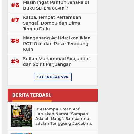
Masih Ingat Pantun Jenaka di
Buku SD Era 80-an ?
Katua, Tempat Pertemuan
Sangaji Dompu dan Bima
Tempo Dulu
Mengenang Acil Ida: Ikon Iklan
RCTI Oke dari Pasar Terapung
Kuin
Sultan Muhammad Sirajuddin
dan Spirit Perjuangan
SELENGKAPNYA
BERITA TERBARU
BSI Dompu Green Asri
Luruskan Narasi “Sampah
Adalah Uang”: Sampahmu
adalah Tanggung Jawabmu