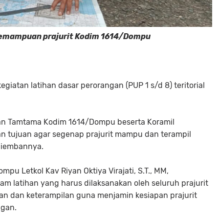
kemampuan prajurit Kodim 1614/Dompu
atan latihan dasar perorangan (PUP 1 s/d 8) teritorial
ra dan Tamtama Kodim 1614/Dompu beserta Koramil
an tujuan agar segenap prajurit mampu dan terampil
diembannya.
u Letkol Kav Riyan Oktiya Virajati, S.T., MM,
am latihan yang harus dilaksanakan oleh seluruh prajurit
 dan keterampilan guna menjamin kesiapan prajurit
ngan.