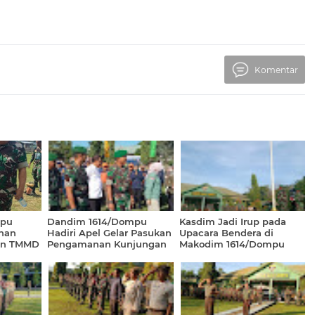
Komentar
mpu
Dandim 1614/Dompu
Kasdim Jadi Irup pada
han
Hadiri Apel Gelar Pasukan
Upacara Bendera di
an TMMD
Pengamanan Kunjungan
Makodim 1614/Dompu
Presiden Jokowi di
Sumbawa