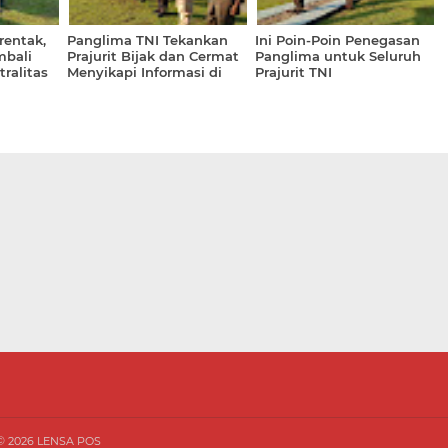
rentak,
Panglima TNI Tekankan
Ini Poin-Poin Penegasan
mbali
Prajurit Bijak dan Cermat
Panglima untuk Seluruh
ralitas
Menyikapi Informasi di
Prajurit TNI
Medsos
 ©
2026
LENSA POS