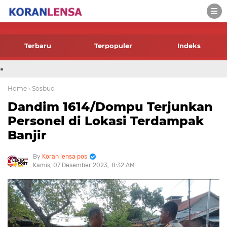
-->
Terbaru
Terpopuler
Indeks
.
Home
› Sosbud
Dandim 1614/Dompu Terjunkan
Personel di Lokasi Terdampak
Banjir
Koran lensa pos
Kamis, 07 Desember 2023
8:32 AM