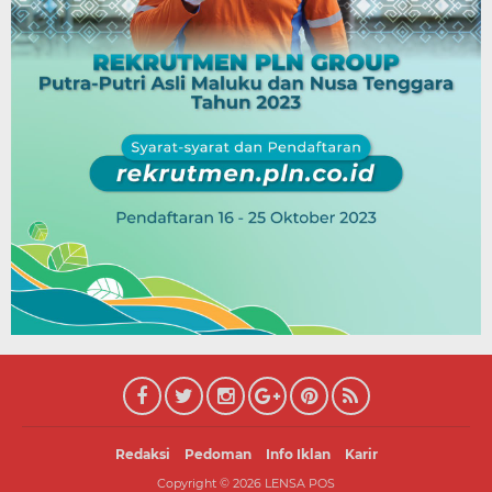
Redaksi
Pedoman
Info Iklan
Karir
Copyright ©
2026
LENSA POS