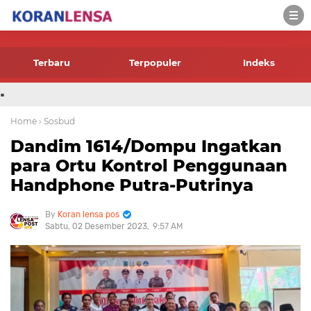
-->
Terbaru
Terpopuler
Indeks
.
Home
› Sosbud
Dandim 1614/Dompu Ingatkan
para Ortu Kontrol Penggunaan
Handphone Putra-Putrinya
Koran lensa pos
Sabtu, 02 Desember 2023
9:57 AM