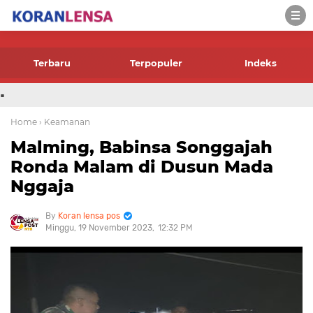
-->
Terbaru
Terpopuler
Indeks
.
Home
› Keamanan
Malming, Babinsa Songgajah
Ronda Malam di Dusun Mada
Nggaja
Koran lensa pos
Minggu, 19 November 2023
12:32 PM