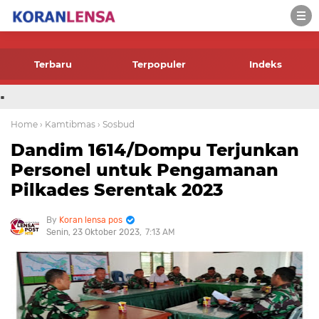
-->
Terbaru
Terpopuler
Indeks
.
Home
› Kamtibmas
› Sosbud
Dandim 1614/Dompu Terjunkan
Personel untuk Pengamanan
Pilkades Serentak 2023
Koran lensa pos
Senin, 23 Oktober 2023
7:13 AM