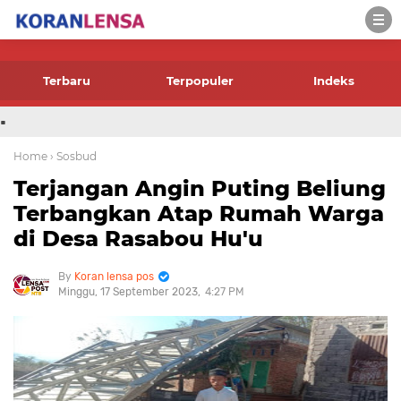
-->
Terbaru
Terpopuler
Indeks
.
Home
› Sosbud
Terjangan Angin Puting Beliung
Terbangkan Atap Rumah Warga
di Desa Rasabou Hu'u
Koran lensa pos
Minggu, 17 September 2023
4:27 PM