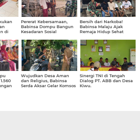
akukan
Pererat Kebersamaan,
Bersih dari Narkoba!
an
Babinsa Dompu Bangun
Babinsa Malaju Ajak
n di
Kesadaran Sosial
Remaja Hidup Sehat
pu
Masyarakat
mpu
Wujudkan Desa Aman
Sinergi TNI di Tengah
 1.560
dan Religius, Babinsa
Dialog PT. ABB dan Desa
ungan
Serda Aksar Gelar Komsos
Kiwu.
M Daerah
di Dusun Mada Wau.