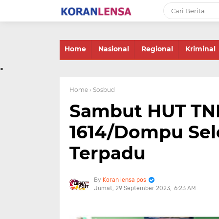
-->
Home
Nasional
Regional
Kriminal
.
Home
› Sosbud
Sambut HUT TNI
1614/Dompu Sel
Terpadu
Koran lensa pos
Jumat, 29 September 2023
6:23 AM