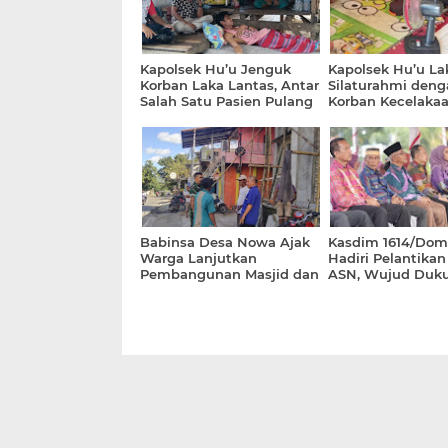
Kapolsek Hu’u Jenguk
Kapolsek Hu’u L
Korban Laka Lantas, Antar
Silaturahmi deng
Salah Satu Pasien Pulang
Korban Kecelakaa
ke Rumah
Jalan Lakey Dom
Babinsa Desa Nowa Ajak
Kasdim 1614/Do
Warga Lanjutkan
Hadiri Pelantikan
Pembangunan Masjid dan
ASN, Wujud Duk
Perkuat Solidaritas Sosial
TNI terhadap SD