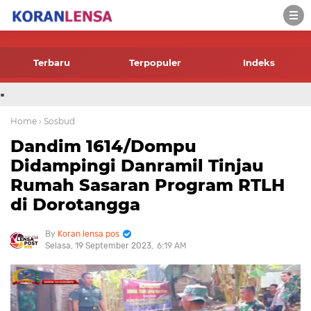
-->
Terbaru
Terpopuler
Indeks
.
Home
› Sosbud
Dandim 1614/Dompu
Didampingi Danramil Tinjau
Rumah Sasaran Program RTLH
di Dorotangga
Koran lensa pos
Selasa, 19 September 2023
6:19 AM