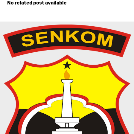
No related post available
Komentar