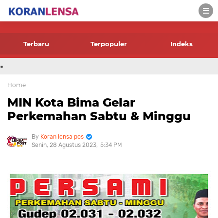
-->
Terbaru
Terpopuler
Indeks
.
Home
MIN Kota Bima Gelar
Perkemahan Sabtu & Minggu
Koran lensa pos
Senin, 28 Agustus 2023
5:34 PM