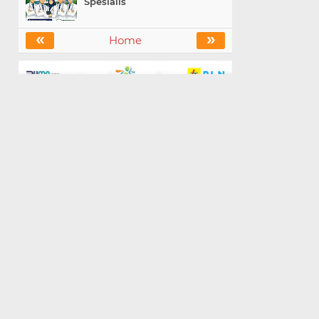
Spesialis
«
»
Home