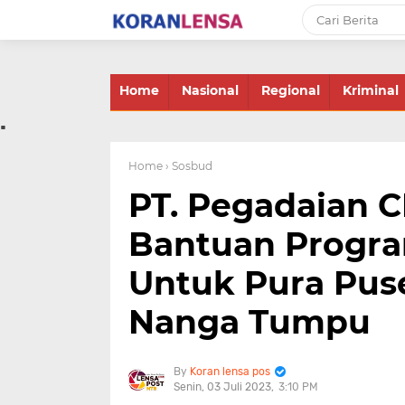
-->
Home
Nasional
Regional
Kriminal
.
Home
› Sosbud
PT. Pegadaian 
Bantuan Progra
Untuk Pura Pus
Nanga Tumpu
Koran lensa pos
Senin, 03 Juli 2023
3:10 PM