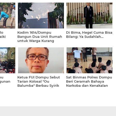
lo
Kodim 1614/Dompu
Di Bima, Hegel Cuma Bisa
iki
Bangun Dua Unit Rumah
Bilang: Ya Sudahlah…
untuk Warga Kurang
Mampu
pu
Ketua FUI Dompu Sebut
Sat Binmas Polres Dompu
gunan
Tarian Kolosal "Ou
Beri Ceramah Bahaya
Balumba" Berbau Syirik
Narkoba dan Kenakalan
Remaja di SMP IT Imam
Bukhari