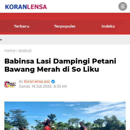
-->
Terbaru
Terpopuler
Indeks
.
Home
› Sosbud
Babinsa Lasi Dampingi Petani
Bawang Merah di So Liku
Koran lensa pos
Jumat, 14 Juli 2023
8:33 AM