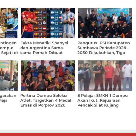
ntingen
Fakta Menarik! Spanyol
Pengurus IPSI Kabupaten
Dompu:
dan Argentina Sama-
Sumbawa Periode 2026 -
Sejati di
sama Pernah Dibuat
2030 Dikukuhkan, Tiga
Ketar-ketir oleh Tanjung
Kader Persinas ASAD
Verde
Digandeng
garakan
Pertina Dompu Seleksi
8 Pelajar SMKN 1 Dompu
Meja
Atlet, Targetkan 4 Medali
Akan Ikuti Kejuaraan
Emas di Porprov 2026
Pencak Silat Kujang
Pusaka Campionship