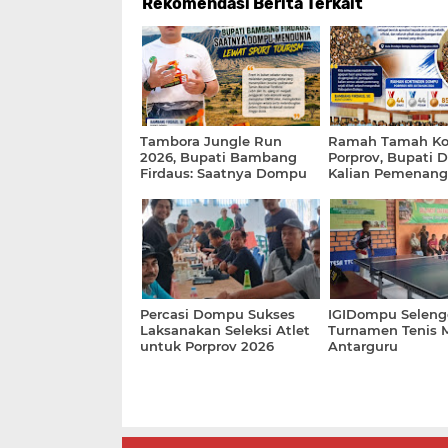
Rekomendasi Berita Terkait
Tambora Jungle Run
Ramah Tamah Ko
2026, Bupati Bambang
Porprov, Bupati 
Firdaus: Saatnya Dompu
Kalian Pemenang 
Mendunia Lewat Sport
Hati Masyarakat
Tourism
Percasi Dompu Sukses
IGIDompu Seleng
Laksanakan Seleksi Atlet
Turnamen Tenis 
untuk Porprov 2026
Antarguru