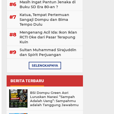
Masih Ingat Pantun Jenaka di
Buku SD Era 80-an ?
Katua, Tempat Pertemuan
Sangaji Dompu dan Bima
Tempo Dulu
Mengenang Acil Ida: Ikon Iklan
RCTI Oke dari Pasar Terapung
Kuin
Sultan Muhammad Sirajuddin
dan Spirit Perjuangan
SELENGKAPNYA
BERITA TERBARU
BSI Dompu Green Asri
Luruskan Narasi “Sampah
Adalah Uang”: Sampahmu
adalah Tanggung Jawabmu