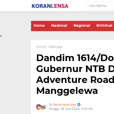
-->
Home
Nasional
Regional
Kriminal
.
Home
› Olahraga
Dandim 1614/D
Gubernur NTB D
Adventure Road
Manggelewa
Koran lensa pos
Minggu, 18 Juni 2023
6:55 AM