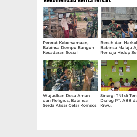
Rekomendasi Berita Terkait
Pererat Kebersamaan,
Bersih dari Narko
Babinsa Dompu Bangun
Babinsa Malaju A
Kesadaran Sosial
Remaja Hidup Se
Masyarakat
Wujudkan Desa Aman
Sinergi TNI di Te
dan Religius, Babinsa
Dialog PT. ABB d
Serda Aksar Gelar Komsos
Kiwu.
di Dusun Mada Wau.