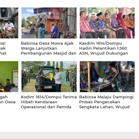
ba!
Babinsa Desa Nowa Ajak
Kasdim 1614/Dompu
jak
Warga Lanjutkan
Hadiri Pelantikan 1.560
hat
Pembangunan Masjid dan
ASN, Wujud Dukungan
Perkuat Solidaritas Sosial
TNI terhadap SDM Daerah
ngah
Kodim 1614/Dompu Terima
Babinsa Malaju Dampingi
an Desa
Hibah Kendaraan
Proses Pengecekan
Operasional dari Pemda
Sengketa Lahan, Wujud
Dompu
Netralitas dan Komitmen
TNI Jaga Kamtibmas