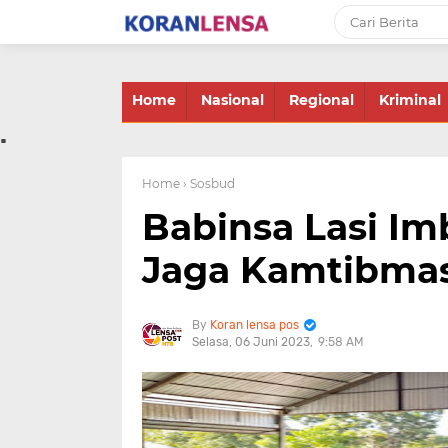
-->
Home
Nasional
Regional
Kriminal
.
Home
› Sosbud
Babinsa Lasi I
Jaga Kamtibmas
Koran lensa pos
Selasa, 06 Juni 2023
9:58 AM