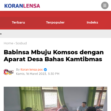
-->
Terbaru
Terpopuler
Indeks
.
Home
› Sosbud
Babinsa Mbuju Komsos dengan
Aparat Desa Bahas Kamtibmas
Koran lensa pos
Kamis, 16 Maret 2023
5:30 PM