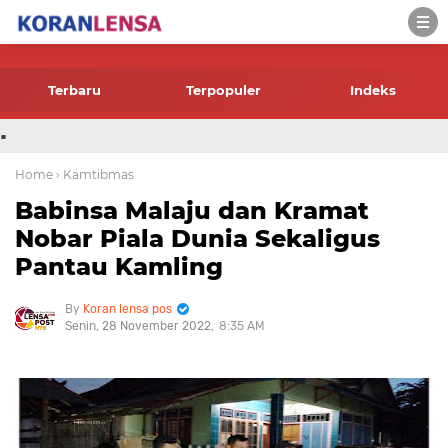
-->
Terbaru
Terpopuler
Indeks
.
Home
› Kamtibmas
Babinsa Malaju dan Kramat
Nobar Piala Dunia Sekaligus
Pantau Kamling
Koran lensa pos
Senin, 28 November 2022
8:35 AM