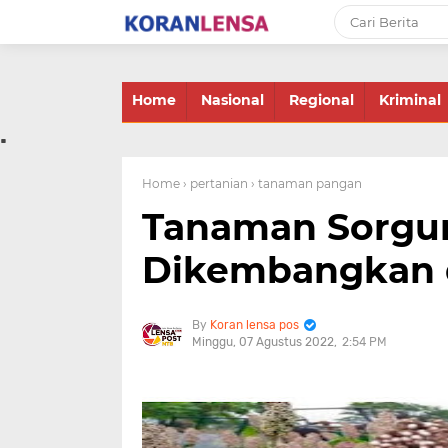
-->
Home
Nasional
Regional
Kriminal
.
Home
› pertanian
› tanaman pangan
Tanaman Sorgu
Dikembangkan 
Koran lensa pos
Minggu, 07 Agustus 2022
2:54 PM