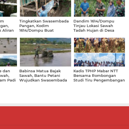
am
Tingkatkan Swasembada
Dandim 1614/Dompu
gan,
Pangan, Kodim
Tinjau Lokasi Sawah
 Aliran
1614/Dompu Buat
Tadah Hujan di Desa
da
Kandang Ayam Petelur
Mumbu
e dan
Babinsa Matua Bajak
Kadis TPHP Mabar NTT
awah,
Sawah, Bantu Petani
Bersama Rombongan
nam Padi
Wujudkan Swasembada
Studi Tiru Pengembangan
Pangan
Lahan Kering di Dompu