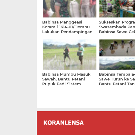
Babinsa Manggeasi
Sukseskan Progr
Koramil 1614-01/Dompu
Swasembada Pan
Lakukan Pendampingan
Babinsa Sawe Cek
Penyerapan Gabah
Irigasi Waduk Ri
Babinsa Mumbu Masuk
Babinsa Tembala
Sawah, Bantu Petani
Sawe Turun ke S
Pupuk Padi Sistem
Bantu Petani Ta
TABELA