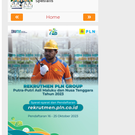
Spesialis
«
»
Home