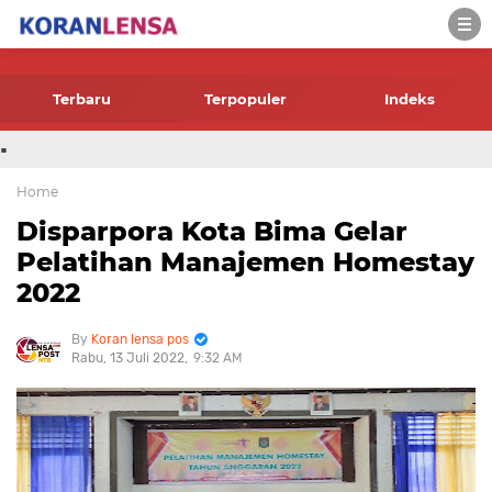
-->
Terbaru
Terpopuler
Indeks
.
Home
Disparpora Kota Bima Gelar
Pelatihan Manajemen Homestay
2022
Koran lensa pos
Rabu, 13 Juli 2022
9:32 AM