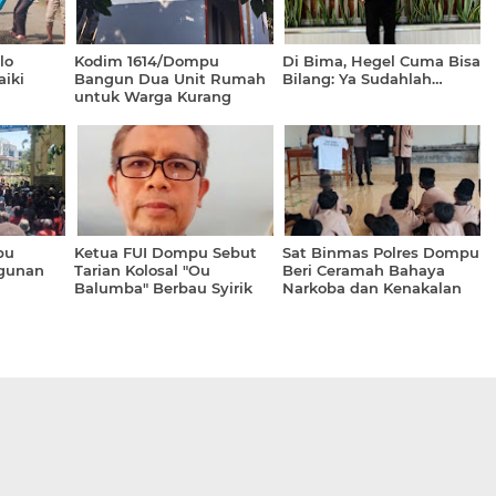
lo
Kodim 1614/Dompu
Di Bima, Hegel Cuma Bisa
iki
Bangun Dua Unit Rumah
Bilang: Ya Sudahlah…
untuk Warga Kurang
Mampu
pu
Ketua FUI Dompu Sebut
Sat Binmas Polres Dompu
gunan
Tarian Kolosal "Ou
Beri Ceramah Bahaya
Balumba" Berbau Syirik
Narkoba dan Kenakalan
Remaja di SMP IT Imam
Bukhari