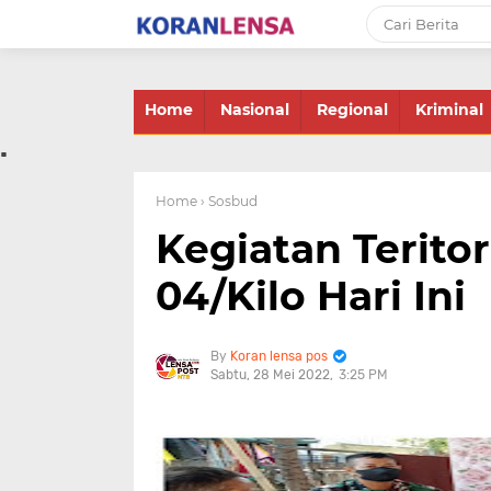
-->
Home
Nasional
Regional
Kriminal
.
Home
› Sosbud
Kegiatan Teritor
04/Kilo Hari Ini
Koran lensa pos
Sabtu, 28 Mei 2022
3:25 PM