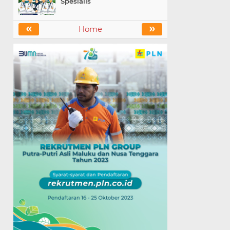
Spesialis
«
»
Home