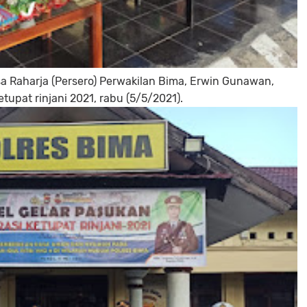
sa Raharja (Persero) Perwakilan Bima, Erwin Gunawan,
tupat rinjani 2021, rabu (5/5/2021).