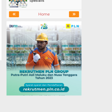
Spesialis
«
»
Home