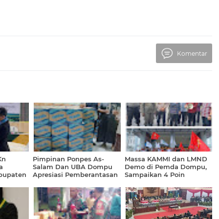
Komentar
Kn
Pimpinan Ponpes As-
Massa KAMMI dan LMND
a
Salam Dan UBA Dompu
Demo di Pemda Dompu,
bupaten
Apresiasi Pemberantasan
Sampaikan 4 Poin
024 -
Miras oleh TNI
Tuntutan