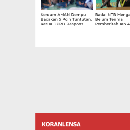
Kordum AMAN Dompu
Badai NTB Meng
Bacakan 5 Poin Tuntutan,
Belum Terima
Ketua DPRD Respons
Pemberitahuan A
Segera Tindak Lanjuti
Informasi Dirinya
Dilaporkan