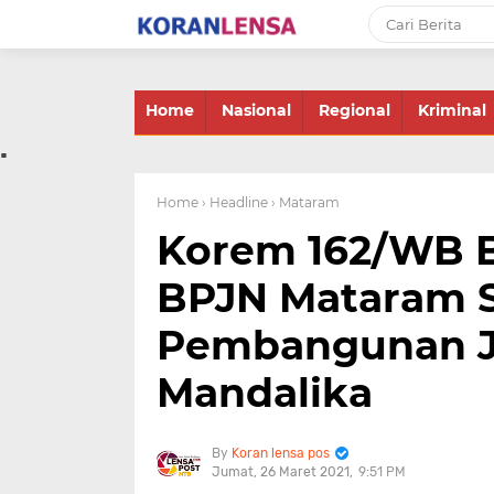
-->
Home
Nasional
Regional
Kriminal
.
Home
› Headline
› Mataram
Korem 162/WB B
BPJN Mataram 
Pembangunan Ja
Mandalika
Koran lensa pos
Jumat, 26 Maret 2021
9:51 PM