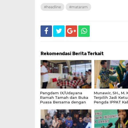
#headline
#mataram
Rekomendasi Berita Terkait
Pangdam IX/Udayana
Munawir, SH., M. 
Ramah Tamah dan Buka
Terpilih Jadi Ketu
Puasa Bersama dengan
Pengda IPPAT Ka
Pemda Dompu dan
Dompu Periode 2
Forkopimda di Pantai
2027
Lakey