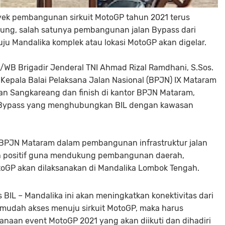
ek pembangunan sirkuit MotoGP tahun 2021 terus
kung, salah satunya pembangunan jalan Bypass dari
ju Mandalika komplek atau lokasi MotoGP akan digelar.
/WB Brigadir Jenderal TNI Ahmad Rizal Ramdhani, S.Sos.
Kepala Balai Pelaksana Jalan Nasional (BPJN) IX Mataram
gan Sangkareang dan finish di kantor BPJN Mataram,
n Bypass yang menghubungkan BIL dengan kawasan
BPJN Mataram dalam pembangunan infrastruktur jalan
ah positif guna mendukung pembangunan daerah,
oGP akan dilaksanakan di Mandalika Lombok Tengah.
IL – Mandalika ini akan meningkatkan konektivitas dari
mudah akses menuju sirkuit MotoGP, maka harus
naan event MotoGP 2021 yang akan diikuti dan dihadiri