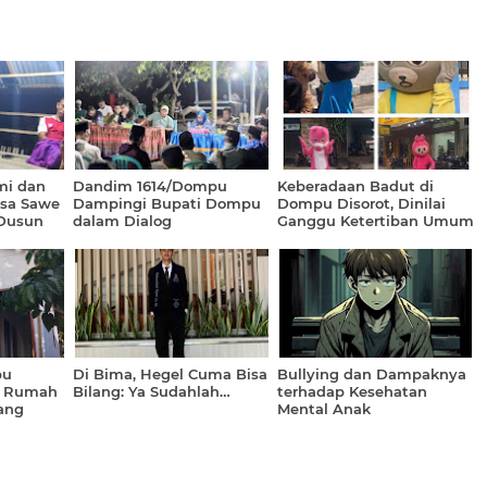
mi dan
Dandim 1614/Dompu
Keberadaan Badut di
sa Sawe
Dampingi Bupati Dompu
Dompu Disorot, Dinilai
 Dusun
dalam Dialog
Ganggu Ketertiban Umum
Pembangunan di
Kecamatan Pekat
pu
Di Bima, Hegel Cuma Bisa
Bullying dan Dampaknya
t Rumah
Bilang: Ya Sudahlah…
terhadap Kesehatan
ang
Mental Anak