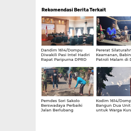
Rekomendasi Berita Terkait
Dandim 1614/Dompu
Pererat Silaturah
Diwakili Pasi Intel Hadiri
Keamanan, Babin
Rapat Paripurna DPRD
Patroli Malam di
Dompu
Sigi
Pemdes Sori Sakolo
Kodim 1614/Dom
Berswadaya Perbaiki
Bangun Dua Uni
Jalan Berlubang
untuk Warga Kur
Mampu