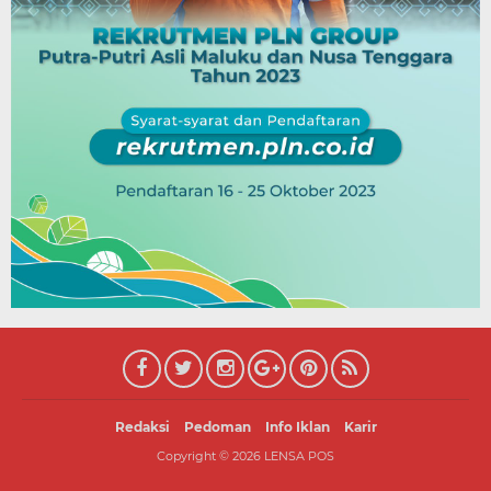
Redaksi
Pedoman
Info Iklan
Karir
Copyright ©
2026
LENSA POS