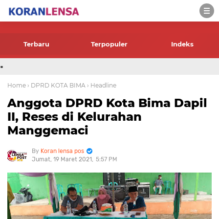
-->
Terbaru
Terpopuler
Indeks
.
Home
› DPRD KOTA BIMA
› Headline
Anggota DPRD Kota Bima Dapil
II, Reses di Kelurahan
Manggemaci
Koran lensa pos
Jumat, 19 Maret 2021
5:57 PM