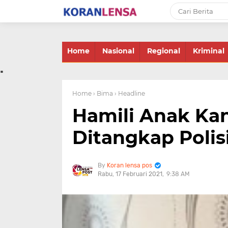
-->
Home
Nasional
Regional
Kriminal
.
Home
› Bima
› Headline
Hamili Anak Kan
Ditangkap Polis
Koran lensa pos
Rabu, 17 Februari 2021
9:38 AM