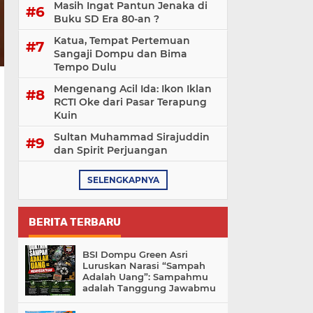
Masih Ingat Pantun Jenaka di
Buku SD Era 80-an ?
Katua, Tempat Pertemuan
Sangaji Dompu dan Bima
Tempo Dulu
Mengenang Acil Ida: Ikon Iklan
RCTI Oke dari Pasar Terapung
Kuin
Sultan Muhammad Sirajuddin
dan Spirit Perjuangan
SELENGKAPNYA
BERITA TERBARU
BSI Dompu Green Asri
Luruskan Narasi “Sampah
Adalah Uang”: Sampahmu
adalah Tanggung Jawabmu