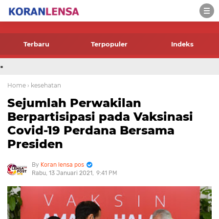
-->
Terbaru
Terpopuler
Indeks
.
Home
› kesehatan
Sejumlah Perwakilan
Berpartisipasi pada Vaksinasi
Covid-19 Perdana Bersama
Presiden
Koran lensa pos
Rabu, 13 Januari 2021
9:41 PM