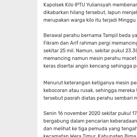
Kapolsek Kilo IPTU Yuliansyah membena
dikabarkan hilang tersebut, Iapun menj
merupakan warga kilo itu terjadi Minggu
Berawal perahu bernama Tampil beda ya
Fikram dan Arif rahman pergi memancin
sekitar 25 mil. Namun, sekitar pukul 23.
memancing namun mesin perahu macet (ti
keras disertai angin kencang sehingga p
Menurut keterangan ketiganya mesin per
kebocoran atau rusak, sehingga mereka
tersebut pasrah diatas perahu sembari
Senin 16 november 2020 sekitar pukul 17
bergabung dalam pencarian keberadaan t
dan melihat ke tiga pemuda yang tengah
kecamatan Wera Timur, Kabupaten Bima