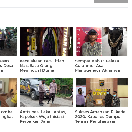
kaan,
Kecelakaan Bus Titian
Sempat Kabur, Pelaku
s Desa
Mas, Satu Orang
Curanmor Asal
ma
Meninggal Dunia
Manggelewa Akhirnya
ewa
Dibekuk Tim Puma Polres
sak
Dompu
 Lomba
Antisipasi Laka Lantas,
Sukses Amankan Pilkada
ingkat
Kapolsek Woja Inisiasi
2020, Kapolres Dompu
Perbaikan Jalan
Terima Penghargaan
Berlubang