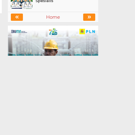
Spesialis
«
»
Home