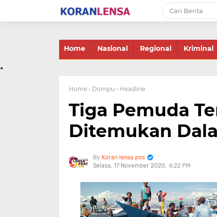
-->
Home
Nasional
Regional
Kriminal
.
Home
› Dompu
› Headline
Tiga Pemuda Ter
Ditemukan Dala
Koran lensa pos
Selasa, 17 November 2020
6:22 PM