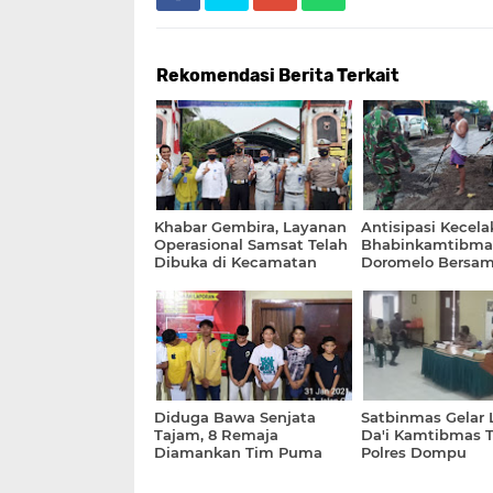
Rekomendasi Berita Terkait
Khabar Gembira, Layanan
Antisipasi Kecela
Operasional Samsat Telah
Bhabinkamtibma
Dibuka di Kecamatan
Doromelo Bersa
Pekat Dompu
Koramil Manggel
Perbaiki Jalan Ru
Diduga Bawa Senjata
Satbinmas Gelar
Tajam, 8 Remaja
Da'i Kamtibmas T
Diamankan Tim Puma
Polres Dompu
Polres Dompu