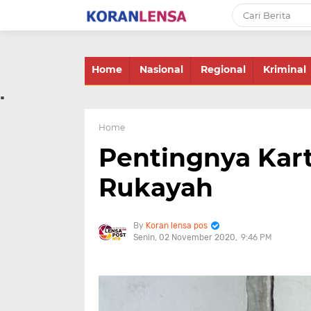
-->
Home
Nasional
Regional
Kriminal
.
Home
Pentingnya Kar
Rukayah
Koran lensa pos
Senin, 02 November 2020
9:46 PM