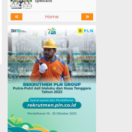
Spesialis
«
»
Home