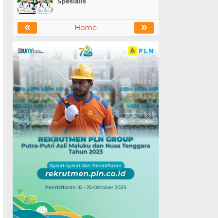
Spesialis
«
»
Home