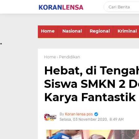
-->
Home
Nasional
Regional
Kriminal
.
Home
› Pendidikan
Hebat, di Tenga
Siswa SMKN 2 D
Karya Fantastik
Koran lensa pos
Selasa, 03 November 2020
8:49 AM