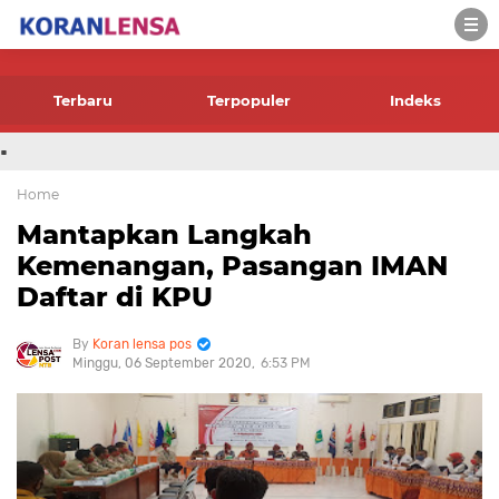
-->
Terbaru
Terpopuler
Indeks
.
Home
Mantapkan Langkah
Kemenangan, Pasangan IMAN
Daftar di KPU
Koran lensa pos
Minggu, 06 September 2020
6:53 PM