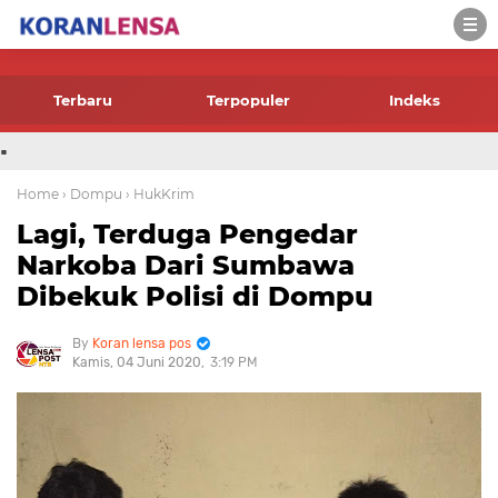
-->
Terbaru
Terpopuler
Indeks
.
Home
› Dompu
› HukKrim
Lagi, Terduga Pengedar
Narkoba Dari Sumbawa
Dibekuk Polisi di Dompu
Koran lensa pos
Kamis, 04 Juni 2020
3:19 PM