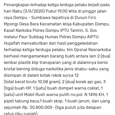
Penangkapan terhadap ketiga terduga pelaku terjadi pada
hari Rabu (3/6/2020) Pukul 19.00 Wita di pinggir jalan
raya Dompu - Sumbawa tepatnya di Dusun Fo'o
Mpongi Desa Bara Kecamatan Woja Kabupaten Dompu.
Kasat Narkoba Polres Dompu IPTU Tamrin, S. Sos
melalui Paur Subbag Humas Polres Dompu AIPTU
Hujaifah menyebutkan dari hasil penggeledahan
terhadap ketiga terduga pelaku, tim Opsnal Resnarkoba
berhasil mengamankan barang bukti antara lain 2 (dua)
lembar plastik klip transparan yang di dalamnya berisi
kristal bening diduga narkotika jenis shabu-sabu yang
disimpan di dalam kotak rokok surya 12
(total berat bruto 10,58 gram), 2 (dua) korek api gas, 3
(tiga) buah HP, 1 (satu) buah dompet warna coklat, 1
(satu) unit Mobil Rush warna putih no.pol N 1496 KH, 1
pipet tabung kaca,1 buah skop, 1 buah jarum, dan uang
sejumlah Rp. 30.800.000- (tiga puluh juta delapan
ratus ribu rupiah).