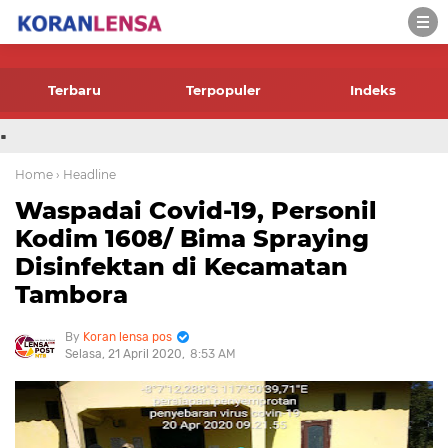
-->
Terbaru
Terpopuler
Indeks
.
Home
› Headline
Waspadai Covid-19, Personil
Kodim 1608/ Bima Spraying
Disinfektan di Kecamatan
Tambora
Koran lensa pos
Selasa, 21 April 2020
8:53 AM