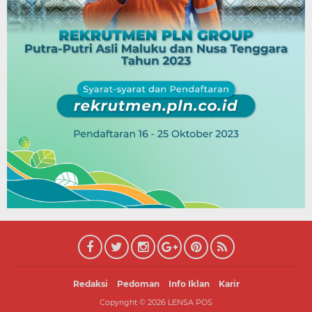
Redaksi
Pedoman
Info Iklan
Karir
Copyright ©
2026
LENSA POS