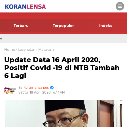
-->
Terbaru
Terpopuler
Indeks
.
Home
› kesehatan
› Mataram
Update Data 16 April 2020,
Positif Covid -19 di NTB Tambah
6 Lagi
Koran lensa pos
Sabtu, 18 April 2020
6:17 AM