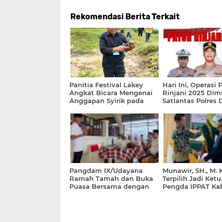
Rekomendasi Berita Terkait
Panitia Festival Lakey
Hari Ini, Operasi 
Angkat Bicara Mengenai
Rinjani 2025 Dimu
Anggapan Syirik pada
Satlantas Polres
Tarian Ou Balumba
Siap Tertibkan
Pelanggaran Lali
Pangdam IX/Udayana
Munawir, SH., M. 
Ramah Tamah dan Buka
Terpilih Jadi Ketu
Puasa Bersama dengan
Pengda IPPAT Ka
Pemda Dompu dan
Dompu Periode 2
Forkopimda di Pantai
2027
Lakey