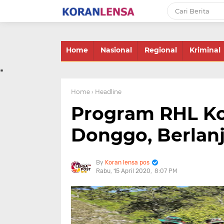
-->
Home
Nasional
Regional
Kriminal
.
Home
› Headline
Program RHL Ko
Donggo, Berlan
Koran lensa pos
Rabu, 15 April 2020
8:07 PM