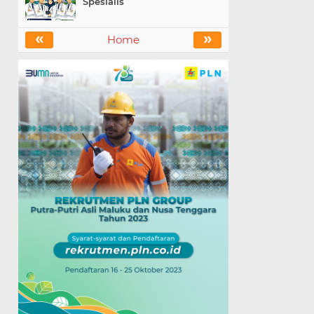
Spesialis
«
»
Home