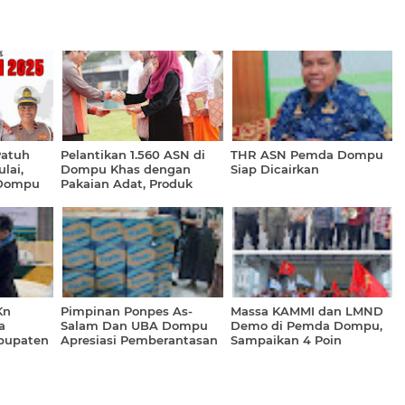
Patuh
Pelantikan 1.560 ASN di
THR ASN Pemda Dompu
lai,
Dompu Khas dengan
Siap Dicairkan
 Dompu
Pakaian Adat, Produk
Muna Pa'a Laris Terjual
n
Kn
Pimpinan Ponpes As-
Massa KAMMI dan LMND
a
Salam Dan UBA Dompu
Demo di Pemda Dompu,
bupaten
Apresiasi Pemberantasan
Sampaikan 4 Poin
024 -
Miras oleh TNI
Tuntutan