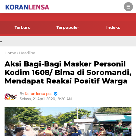
-->
Terbaru
Terpopuler
Indeks
.
Home
› Headline
Aksi Bagi-Bagi Masker Personil
Kodim 1608/ Bima di Soromandi,
Mendapat Reaksi Positif Warga
Koran lensa pos
Selasa, 21 April 2020
8:20 AM