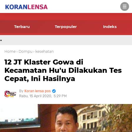
-->
Terbaru
Terpopuler
Indeks
.
Home
› Dompu
› kesehatan
12 JT Klaster Gowa di
Kecamatan Hu'u Dilakukan Tes
Cepat, Ini Hasilnya
Koran lensa pos
Rabu, 15 April 2020
5:29 PM