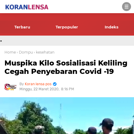
-->
Terbaru
Terpopuler
Indeks
.
Home
› Dompu
› kesehatan
Muspika Kilo Sosialisasi Keliling
Cegah Penyebaran Covid -19
Koran lensa pos
Minggu, 22 Maret 2020
8:16 PM