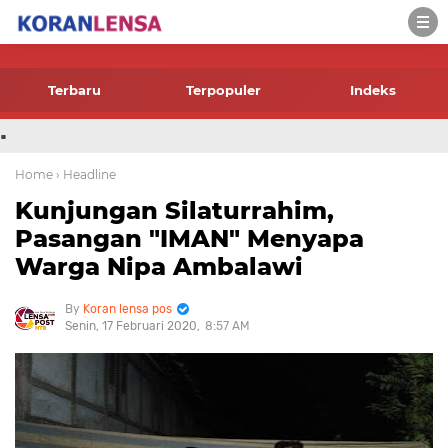
-->
Terbaru
Terpopuler
Indeks
.
Home
› Headline
Kunjungan Silaturrahim,
Pasangan "IMAN" Menyapa
Warga Nipa Ambalawi
Koran lensa pos
Senin, 17 Februari 2020
8:57 AM