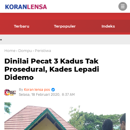
-->
Terbaru
Terpopuler
Indeks
.
Home
› Dompu
› Peristiwa
Dinilai Pecat 3 Kadus Tak
Prosedural, Kades Lepadi
Didemo
Koran lensa pos
Selasa, 18 Februari 2020
8:37 AM