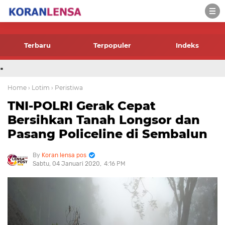
-->
Terbaru
Terpopuler
Indeks
.
Home
› Lotim
› Peristiwa
TNI-POLRI Gerak Cepat
Bersihkan Tanah Longsor dan
Pasang Policeline di Sembalun
Koran lensa pos
Sabtu, 04 Januari 2020
4:16 PM