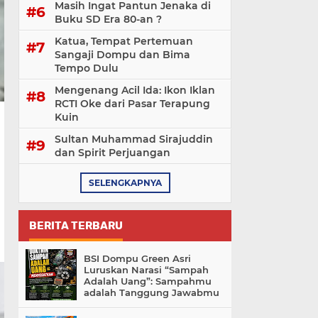
Masih Ingat Pantun Jenaka di
Buku SD Era 80-an ?
Katua, Tempat Pertemuan
Sangaji Dompu dan Bima
Tempo Dulu
Mengenang Acil Ida: Ikon Iklan
RCTI Oke dari Pasar Terapung
Kuin
Sultan Muhammad Sirajuddin
dan Spirit Perjuangan
SELENGKAPNYA
BERITA TERBARU
BSI Dompu Green Asri
Luruskan Narasi “Sampah
Adalah Uang”: Sampahmu
adalah Tanggung Jawabmu