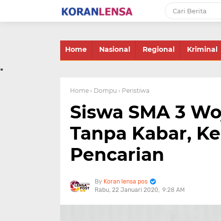
-->
Home
Nasional
Regional
Kriminal
.
Home
› Dompu
› Peristiwa
Siswa SMA 3 Wo
Tanpa Kabar, K
Pencarian
Koran lensa pos
Rabu, 22 Januari 2020
9:28 AM