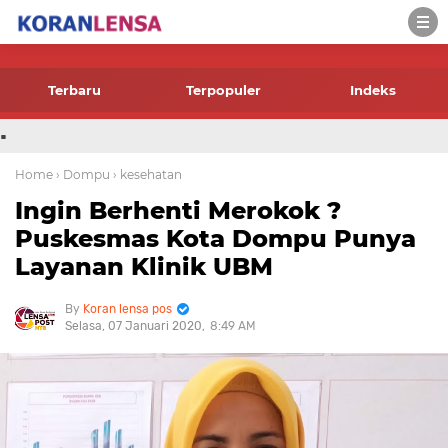
-->
Terbaru
Terpopuler
Indeks
.
Home
› Dompu
› kesehatan
Ingin Berhenti Merokok ?
Puskesmas Kota Dompu Punya
Layanan Klinik UBM
Koran lensa pos
Selasa, 07 Januari 2020
8:49 AM