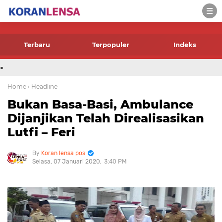
-->
Terbaru
Terpopuler
Indeks
.
Home
› Headline
Bukan Basa-Basi, Ambulance
Dijanjikan Telah Direalisasikan
Lutfi – Feri
Koran lensa pos
Selasa, 07 Januari 2020
3:40 PM