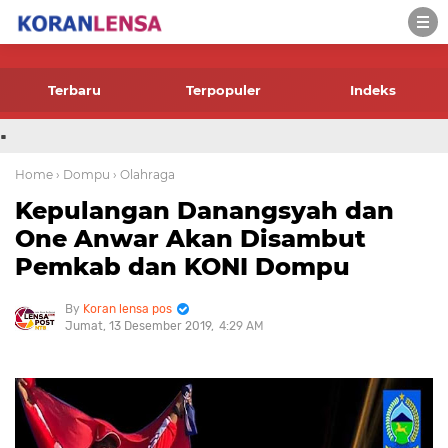
-->
Terbaru
Terpopuler
Indeks
.
Home
› Dompu
› Olahraga
Kepulangan Danangsyah dan
One Anwar Akan Disambut
Pemkab dan KONI Dompu
Koran lensa pos
Jumat, 13 Desember 2019
4:29 AM