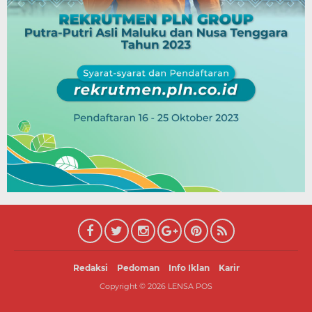
Redaksi
Pedoman
Info Iklan
Karir
Copyright ©
2026
LENSA POS