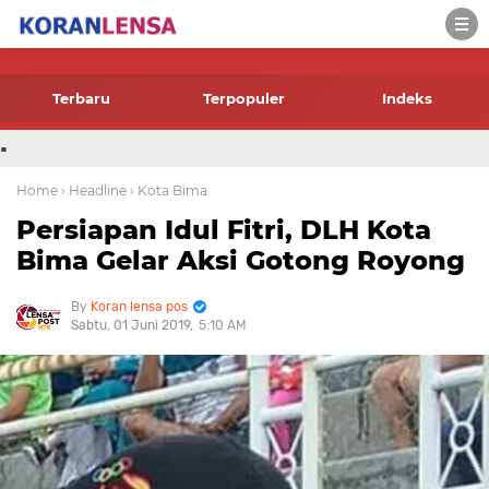
-->
Terbaru
Terpopuler
Indeks
.
Home
› Headline
› Kota Bima
Persiapan Idul Fitri, DLH Kota
Bima Gelar Aksi Gotong Royong
Koran lensa pos
Sabtu, 01 Juni 2019
5:10 AM