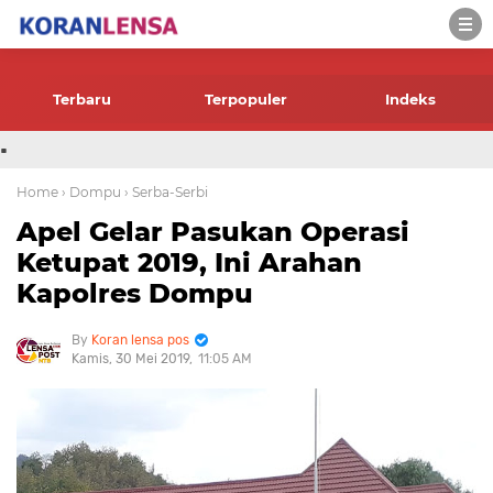
-->
Terbaru
Terpopuler
Indeks
.
Home
› Dompu
› Serba-Serbi
Apel Gelar Pasukan Operasi
Ketupat 2019, Ini Arahan
Kapolres Dompu
Koran lensa pos
Kamis, 30 Mei 2019
11:05 AM